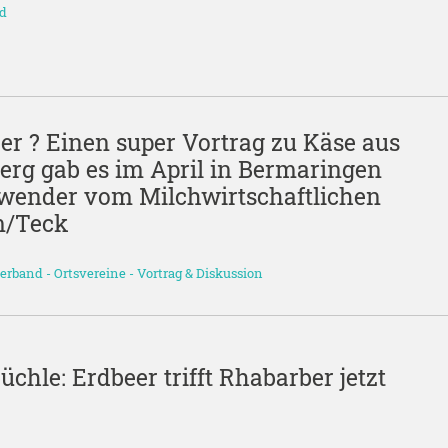
nd
der ? Einen super Vortrag zu Käse aus
rg gab es im April in Bermaringen
inwender vom Milchwirtschaftlichen
m/Teck
verband
-
Ortsvereine
-
Vortrag & Diskussion
chle: Erdbeer trifft Rhabarber jetzt