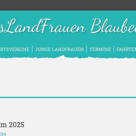
isLandFrauen Blaube
ORTSVEREINE
JUNGE LANDFRAUEN
TERMINE
FAHRTE
mm 2025
2024