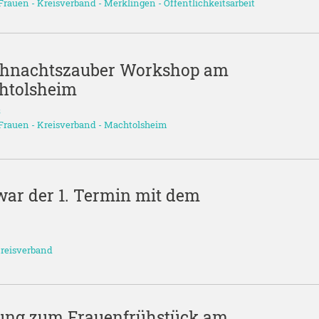
Frauen
-
Kreisverband
-
Merklingen
-
Öffentlichkeitsarbeit
ihnachtszauber Workshop am
chtolsheim
3
Frauen
-
Kreisverband
-
Machtolsheim
 war der 1. Termin mit dem
reisverband
dung zum Frauenfrühstück am