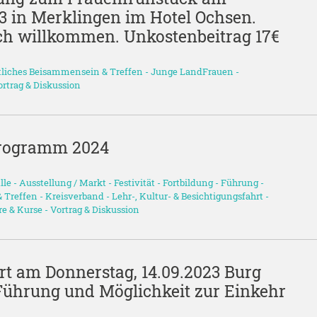
23 in Merklingen im Hotel Ochsen.
ich willkommen. Unkostenbeitrag 17€
liches Beisammensein & Treffen
-
Junge LandFrauen
-
ortrag & Diskussion
programm 2024
lle
-
Ausstellung / Markt
-
Festivität
-
Fortbildung
-
Führung
-
 Treffen
-
Kreisverband
-
Lehr-, Kultur- & Besichtigungsfahrt
-
e & Kurse
-
Vortrag & Diskussion
rt am Donnerstag, 14.09.2023 Burg
Führung und Möglichkeit zur Einkehr