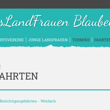
isLandFrauen Blaube
ORTSVEREINE
JUNGE LANDFRAUEN
TERMINE
FAHRTE
&
FAHRTEN
& Besichtigungsfahrten
-
Weidach