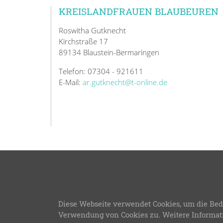
KREISLANDFRAUEN BLAUBEUREN
Roswitha Gutknecht
Kirchstraße 17
89134 Blaustein-Bermaringen
Telefon: 07304 - 921611
E-Mail:
ar.gutknecht@t-online.de
© 2026
Diese Webseite verwendet Cookies, um die Bed
LFWB Theme Version 3
Verwendung von Cookies zu. Weitere Informat