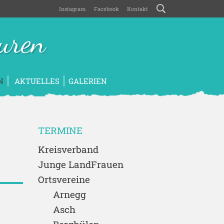
Instagram
Facebook
Kontakt
uren
N
AKTUELLES
GALERIEN
TERMINE
Kreisverband
Junge LandFrauen
Ortsvereine
Arnegg
Asch