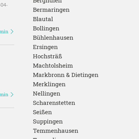
Berghülen
304-
Bermaringen
Blautal
Bollingen
rmin
Bühlenhausen
Ersingen
Hochsträß
Machtolsheim
Markbronn & Dietingen
Merklingen
Nellingen
rmin
Scharenstetten
Seißen
Suppingen
Temmenhausen