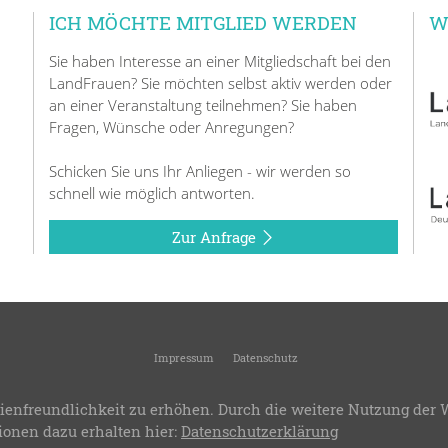
ICH MÖCHTE MITGLIED WERDEN
W
Sie haben Interesse an einer Mitgliedschaft bei den
LandFrauen? Sie möchten selbst aktiv werden oder
an einer Veranstaltung teilnehmen? Sie haben
Fragen, Wünsche oder Anregungen?
Schicken Sie uns Ihr Anliegen - wir werden so
schnell wie möglich antworten.
Zur Anfrage
Impressum
Datenschutz
KreisLandFrauen Blaubeuren
-
Kreisverband des Landesverbandes Württemberg-Bad
ienfreundlichkeit zu erhöhen. Durch die weitere Nutzung der 
.8
-
Bereitstellung:
LandFrauenverband Württemberg-Baden e.V.
-
Design & Progra
ionen dazu erhalten hier:
Datenschutzerklärung