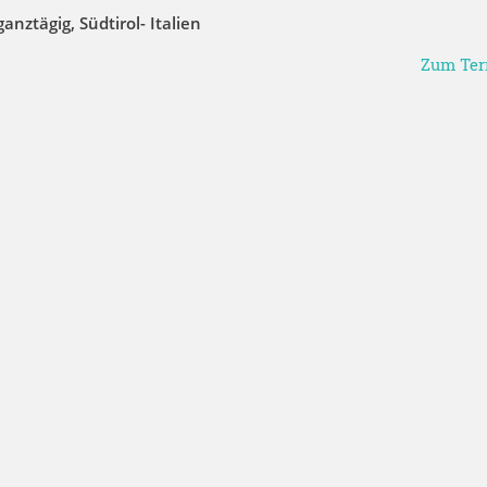
ganztägig
,
Südtirol- Italien
Zum Te