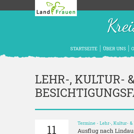
Kre
STARTSEITE
ÜBER UNS
LEHR-, KULTUR- 
BESICHTIGUNGS
Termine
-
Lehr-, Kultur- 
11
Ausflug nach Lindau