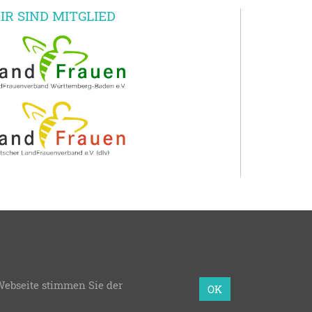
IR SIND MITGLIED
en e.V.
Webseite stimmen Sie der
mmierung:
bzweic GmbH
OK