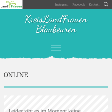
Instagram
Facebook
Kontakt
KreisLandFrauen
Blaubeuren
ONLINE
Leider gibt es im Moment keine