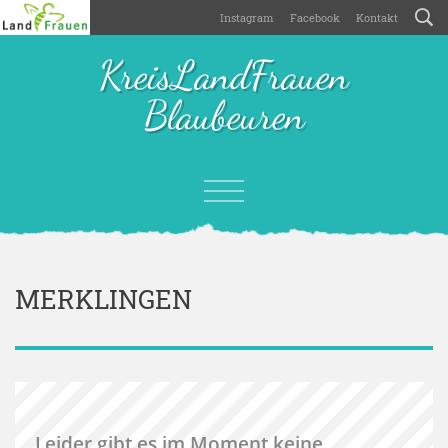
Instagram
Facebook
Kontakt
KreisLandFrauen
Blaubeuren
MERKLINGEN
Leider gibt es im Moment keine