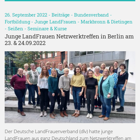
26. September 2022 -
Beiträge
-
Bundesverband
-
Fortbildung
-
Junge LandFrauen
-
Markbronn & Dietingen
-
Seißen
-
Seminare & Kurse
Junge LandFrauen Netzwerktreffen in Berlin am
23. & 24.09.2022
Der Deutsche LandFrauenverband (dlv) hatte junge
LandFrauen aus ganz Deutschland zum Netzwerktreffen am