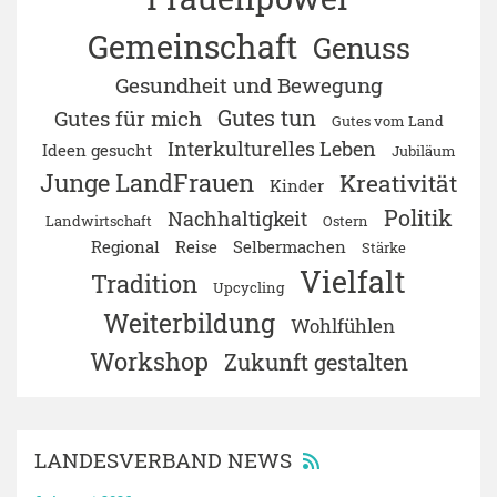
Gemeinschaft
Genuss
Gesundheit und Bewegung
Gutes tun
Gutes für mich
Gutes vom Land
Interkulturelles Leben
Ideen gesucht
Jubiläum
Junge LandFrauen
Kreativität
Kinder
Politik
Nachhaltigkeit
Landwirtschaft
Ostern
Regional
Reise
Selbermachen
Stärke
Vielfalt
Tradition
Upcycling
Weiterbildung
Wohlfühlen
Workshop
Zukunft gestalten
LANDESVERBAND NEWS