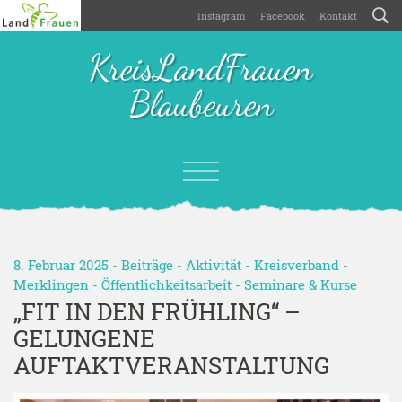
Instagram
Facebook
Kontakt
KreisLandFrauen
Blaubeuren
8. Februar 2025 -
Beiträge
-
Aktivität
-
Kreisverband
-
Merklingen
-
Öffentlichkeitsarbeit
-
Seminare & Kurse
„FIT IN DEN FRÜHLING“ –
GELUNGENE
AUFTAKTVERANSTALTUNG