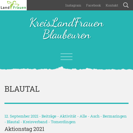
Instagram
Facebook
Kontakt
KreisLandFrauen
Blaubeuren
BLAUTAL
12. September 2021 -
Beiträge
-
Aktivität
-
Alle
-
Asch
-
Bermaringen
-
Blautal
-
Kreisverband
-
Tomerdingen
Aktionstag 2021