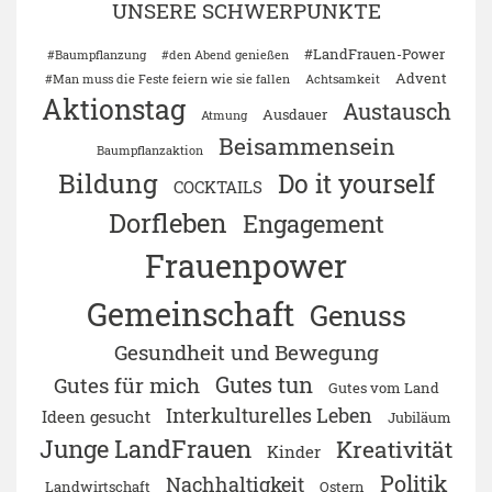
UNSERE SCHWERPUNKTE
#LandFrauen-Power
#Baumpflanzung
#den Abend genießen
Advent
#Man muss die Feste feiern wie sie fallen
Achtsamkeit
Aktionstag
Austausch
Ausdauer
Atmung
Beisammensein
Baumpflanzaktion
Bildung
Do it yourself
COCKTAILS
Dorfleben
Engagement
Frauenpower
Gemeinschaft
Genuss
Gesundheit und Bewegung
Gutes tun
Gutes für mich
Gutes vom Land
Interkulturelles Leben
Ideen gesucht
Jubiläum
Junge LandFrauen
Kreativität
Kinder
Politik
Nachhaltigkeit
Landwirtschaft
Ostern