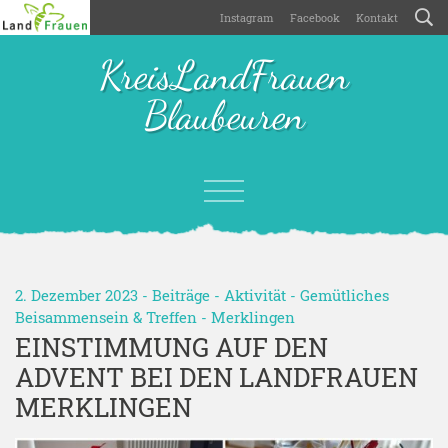
Instagram
Facebook
Kontakt
KreisLandFrauen
Blaubeuren
2. Dezember 2023 -
Beiträge
-
Aktivität
-
Gemütliches
Beisammensein & Treffen
-
Merklingen
EINSTIMMUNG AUF DEN
ADVENT BEI DEN LANDFRAUEN
MERKLINGEN