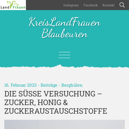
Instagram
Facebook
Kontakt
KreisLandFrauen
Blaubeuren
16. Februar 2023 -
Beiträge
-
Berghülen
DIE SÜSSE VERSUCHUNG – Z
UCKER, HONIG & Z
UCKERAUSTAUSCHSTOFFE