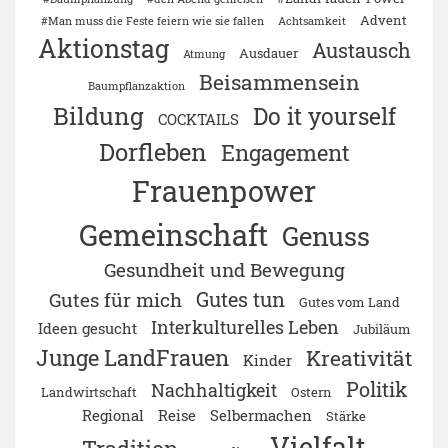
Advent
#Man muss die Feste feiern wie sie fallen
Achtsamkeit
Aktionstag
Austausch
Ausdauer
Atmung
Beisammensein
Baumpflanzaktion
Bildung
Do it yourself
COCKTAILS
Dorfleben
Engagement
Frauenpower
Gemeinschaft
Genuss
Gesundheit und Bewegung
Gutes tun
Gutes für mich
Gutes vom Land
Interkulturelles Leben
Ideen gesucht
Jubiläum
Junge LandFrauen
Kreativität
Kinder
Politik
Nachhaltigkeit
Landwirtschaft
Ostern
Regional
Reise
Selbermachen
Stärke
Vielfalt