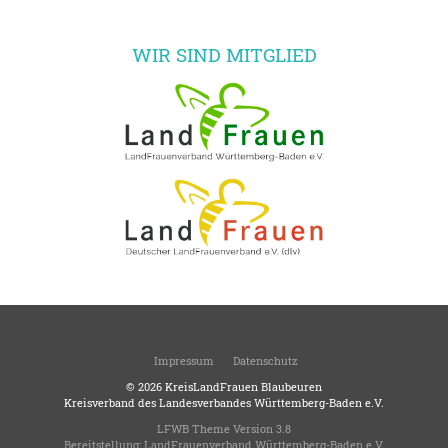
WIR SIND MITGLIED
Impressum
Datenschutz
© 2026
KreisLandFrauen Blaubeuren
Kreisverband des Landesverbandes Württemberg-Baden e.V.
LFWB Theme Version 3.8
Bereitstellung:
LandFrauenverband Württemberg-Baden e.V.