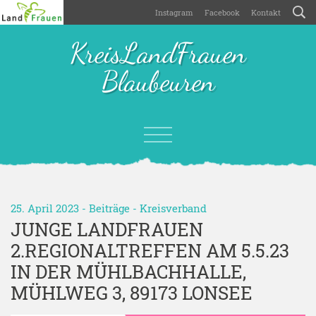
Instagram
Facebook
Kontakt
KreisLandFrauen
Blaubeuren
25. April 2023 -
Beiträge
-
Kreisverband
JUNGE LANDFRAUEN
2.REGIONALTREFFEN AM 5.5.23
IN DER MÜHLBACHHALLE,
MÜHLWEG 3, 89173 LONSEE