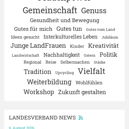
Gemeinschaft
Genuss
Gesundheit und Bewegung
Gutes tun
Gutes für mich
Gutes vom Land
Interkulturelles Leben
Ideen gesucht
Jubiläum
Junge LandFrauen
Kreativität
Kinder
Politik
Nachhaltigkeit
Landwirtschaft
Ostern
Regional
Reise
Selbermachen
Stärke
Vielfalt
Tradition
Upcycling
Weiterbildung
Wohlfühlen
Workshop
Zukunft gestalten
LANDESVERBAND NEWS
6. August 2026