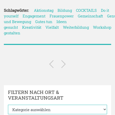
Schlagwörter:
Aktionstag
Bildung
COCKTAILS
Do it
yourself
Engagement
Frauenpower
Gemeinschaft
Gen
und Bewegung
Gutes tun
Ideen
gesucht
Kreativität
Vielfalt
Weiterbildung
Workshop
gestalten
FILTERN NACH ORT &
VERANSTALTUNGSART