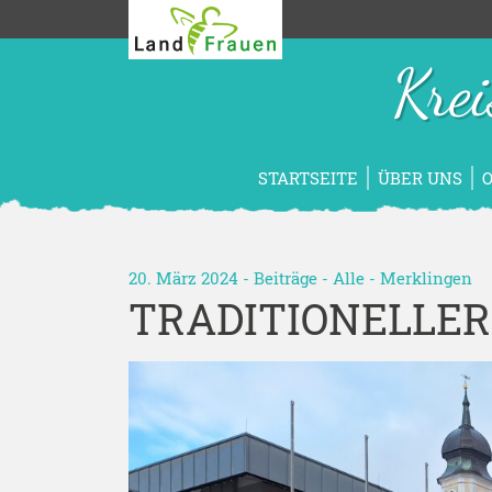
Kre
STARTSEITE
ÜBER UNS
20. März 2024 -
Beiträge
-
Alle
-
Merklingen
TRADITIONELLE