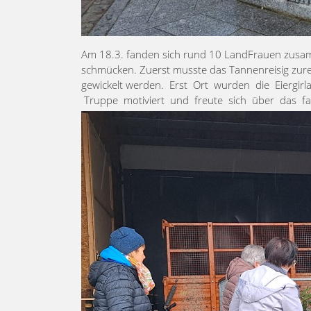
Am 18.3. fanden sich rund 10 LandFrauen zusamm
schmücken. Zuerst musste das Tannenreisig zure
gewickelt werden. Erst Ort wurden die Eiergi
Truppe motiviert und freute sich über das fa