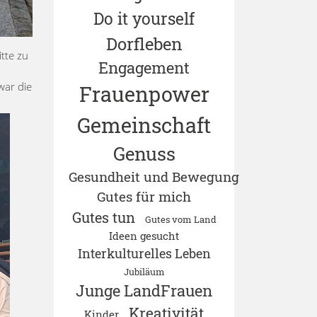
Do it yourself
Dorfleben
tte zu
Engagement
war die
Frauenpower
Gemeinschaft
Genuss
Gesundheit und Bewegung
Gutes für mich
Gutes tun
Gutes vom Land
Ideen gesucht
Interkulturelles Leben
Jubiläum
Junge LandFrauen
Kreativität
Kinder