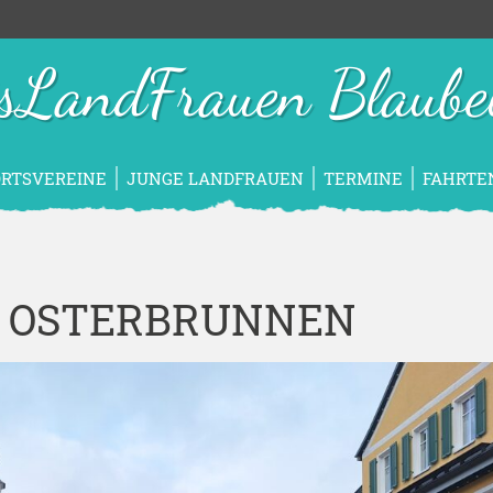
isLandFrauen Blaube
ORTSVEREINE
JUNGE LANDFRAUEN
TERMINE
FAHRTE
R OSTERBRUNNEN