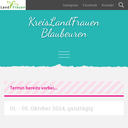
Instagram
Facebook
Kontakt
KreisLandFrauen
Blaubeuren
Termin bereits vorbei...
01. - 05. Oktober 2024
,
ganztägig