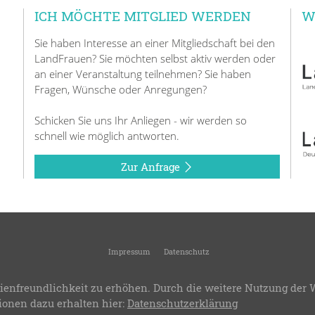
ICH MÖCHTE MITGLIED WERDEN
W
Sie haben Interesse an einer Mitgliedschaft bei den
LandFrauen? Sie möchten selbst aktiv werden oder
an einer Veranstaltung teilnehmen? Sie haben
Fragen, Wünsche oder Anregungen?
Schicken Sie uns Ihr Anliegen - wir werden so
schnell wie möglich antworten.
Zur Anfrage
Impressum
Datenschutz
KreisLandFrauen Blaubeuren
-
Kreisverband des Landesverbandes Württemberg-Bad
ienfreundlichkeit zu erhöhen. Durch die weitere Nutzung der 
.8
-
Bereitstellung:
LandFrauenverband Württemberg-Baden e.V.
-
Design & Progra
ionen dazu erhalten hier:
Datenschutzerklärung