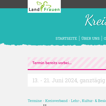
Kre
STARTSEITE
ÜBER UNS
Termin bereits vorbei...
13. - 21. Juni 2024
,
ganztägig
Termine
-
Kreisverband
-
Lehr-, Kultur- & Bes