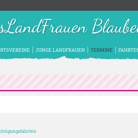
isLandFrauen Blaube
ORTSVEREINE
JUNGE LANDFRAUEN
TERMINE
FAHRTE
ichtigungsfahrten