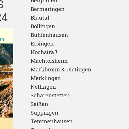
Berghülen
S
Bermaringen
24
Blautal
Bollingen
Bühlenhausen
Ersingen
Hochsträß
Machtolsheim
Markbronn & Dietingen
Merklingen
Nellingen
Scharenstetten
Seißen
Suppingen
Temmenhausen