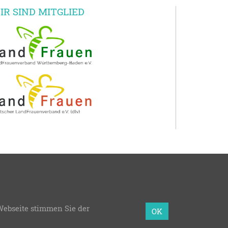
IR SIND MITGLIED
en e.V.
Webseite stimmen Sie der
mmierung:
bzweic GmbH
OK