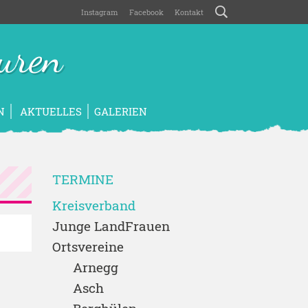
Instagram
Facebook
Kontakt
uren
N
AKTUELLES
GALERIEN
TERMINE
Kreisverband
Junge LandFrauen
Ortsvereine
Arnegg
Asch