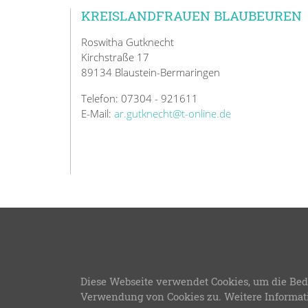
KREISLANDFRAUEN BLAUBEUREN
Roswitha Gutknecht
Kirchstraße 17
89134 Blaustein-Bermaringen
Telefon: 07304 - 921611
E-Mail:
ar.gutknecht@t-online.de
© 2026
Diese Webseite verwendet Cookies, um die Bed
LFWB Theme Version 3
Verwendung von Cookies zu. Weitere Informat