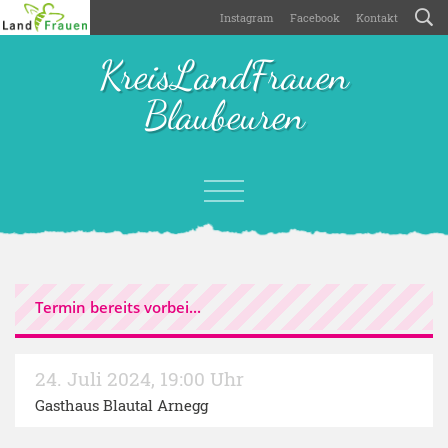
Instagram
Facebook
Kontakt
KreisLandFrauen
Blaubeuren
Termin bereits vorbei...
24. Juli 2024
,
19:00 Uhr
Gasthaus Blautal Arnegg