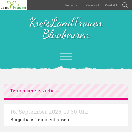
Instagram
Facebook
Kontakt
KreisLandFrauen
Blaubeuren
Termin bereits vorbei...
16. September 2025
,
19:30 Uhr
Bürgerhaus Temmenhausen