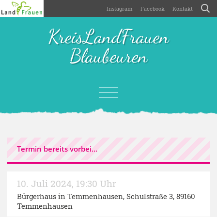
Instagram
Facebook
Kontakt
KreisLandFrauen
Blaubeuren
Termin bereits vorbei...
10. Juli 2024
,
19:30 Uhr
Bürgerhaus in Temmenhausen
, Schulstraße 3, 89160
Temmenhausen