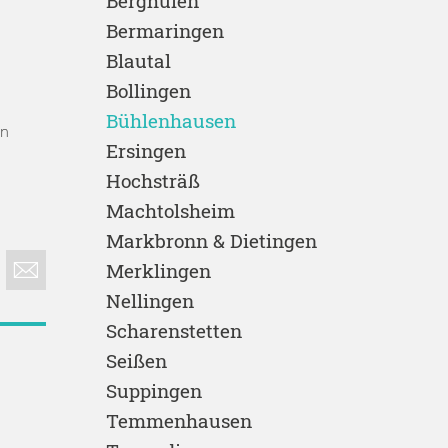
Berghülen
Bermaringen
Blautal
Bollingen
Bühlenhausen
en
Ersingen
Hochsträß
Machtolsheim
Markbronn & Dietingen
Merklingen
Nellingen
Scharenstetten
Seißen
Suppingen
Temmenhausen