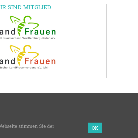
IR SIND MITGLIED
en e.V.
Webseite stimmen Sie der
mmierung:
bzweic GmbH
OK