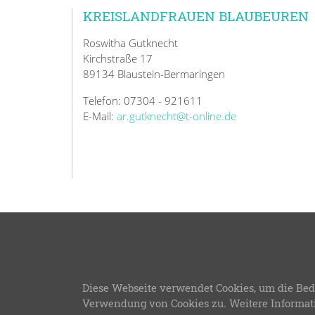
KREISLANDFRAUEN BLAUBEUREN
Roswitha Gutknecht
Kirchstraße 17
89134 Blaustein-Bermaringen
Telefon: 07304 - 921611
E-Mail:
ar.gutknecht@t-online.de
© 2026
Diese Webseite verwendet Cookies, um die Bed
LFWB Theme Version 3
Verwendung von Cookies zu. Weitere Informat