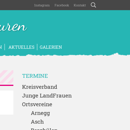
Instagram
Facebook
Kontakt
uren
N
AKTUELLES
GALERIEN
TERMINE
Kreisverband
Junge LandFrauen
Ortsvereine
Arnegg
Asch