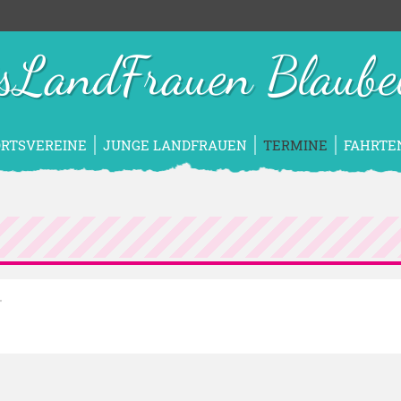
isLandFrauen Blaube
ORTSVEREINE
JUNGE LANDFRAUEN
TERMINE
FAHRTE
r