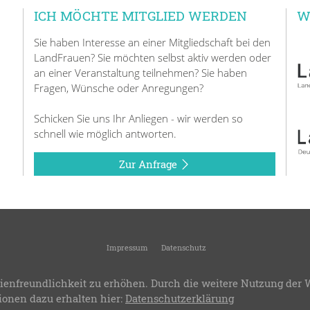
ICH MÖCHTE MITGLIED WERDEN
W
Sie haben Interesse an einer Mitgliedschaft bei den
LandFrauen? Sie möchten selbst aktiv werden oder
an einer Veranstaltung teilnehmen? Sie haben
Fragen, Wünsche oder Anregungen?
Schicken Sie uns Ihr Anliegen - wir werden so
schnell wie möglich antworten.
Zur Anfrage
Impressum
Datenschutz
KreisLandFrauen Blaubeuren
-
Kreisverband des Landesverbandes Württemberg-Bad
ienfreundlichkeit zu erhöhen. Durch die weitere Nutzung der 
.8
-
Bereitstellung:
LandFrauenverband Württemberg-Baden e.V.
-
Design & Progra
ionen dazu erhalten hier:
Datenschutzerklärung