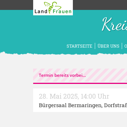
Kre
STARTSEITE
ÜBER UNS
Termin bereits vorbei...
28. Mai 2025
,
14:00 Uhr
Bürgersaal Bermaringen
, Dorfstra