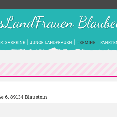
isLandFrauen Blaube
ORTSVEREINE
JUNGE LANDFRAUEN
TERMINE
FAHRTE
ße 6, 89134 Blaustein