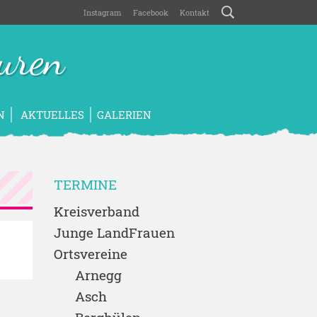
Instagram
Facebook
Kontakt
uren
N
AKTUELLES
GALERIEN
TERMINE
Kreisverband
Junge LandFrauen
Ortsvereine
Arnegg
Asch