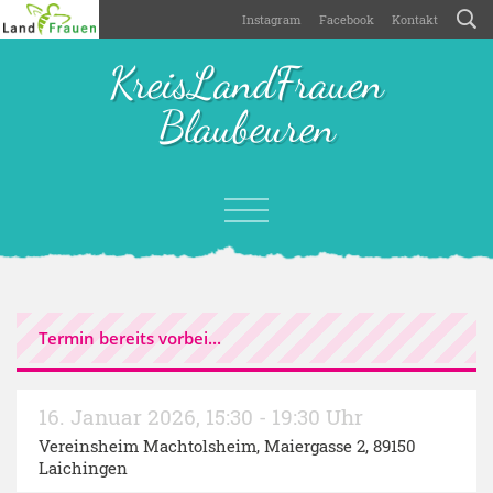
Instagram
Facebook
Kontakt
KreisLandFrauen
Blaubeuren
Termin bereits vorbei...
16. Januar 2026
,
15:30 - 19:30 Uhr
Vereinsheim Machtolsheim
, Maiergasse 2, 89150
Laichingen