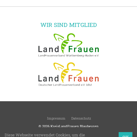
WIR SIND MITGLIED
Impressum
Datenschutz
© 2026
KreisLandFrauen Blaubeuren
Kreisverband des Landesverbandes Württemberg-Baden e.V.
Diese Webseite verwendet Cookies, um die