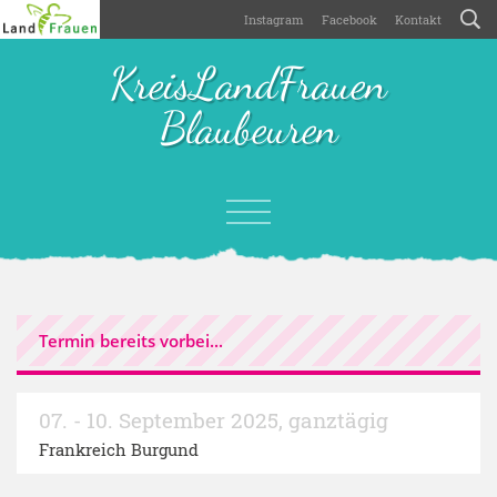
Instagram
Facebook
Kontakt
KreisLandFrauen
Blaubeuren
Termin bereits vorbei...
07. - 10. September 2025
,
ganztägig
Frankreich Burgund