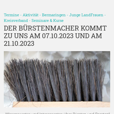
Termine
-
Aktivität
-
Bermaringen
-
Junge LandFrauen
-
Kreisverband
-
Seminare & Kurse
DER BÜRSTENMACHER KOMMT
ZU UNS AM 07.10.2023 UND AM
21.10.2023
„Wissenswertes und Interessantes über Bürsten und Borsten“