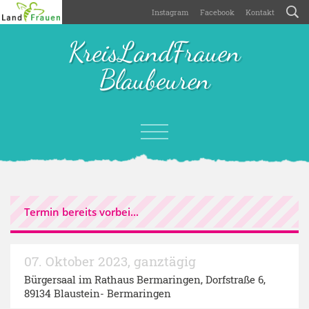
Instagram
Facebook
Kontakt
KreisLandFrauen
Blaubeuren
Termin bereits vorbei...
07. Oktober 2023
,
ganztägig
Bürgersaal im Rathaus Bermaringen
, Dorfstraße 6,
89134 Blaustein- Bermaringen