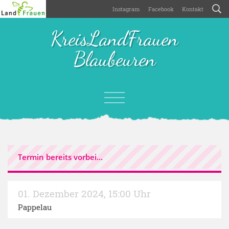
Instagram
Facebook
Kontakt
KreisLandFrauen
Blaubeuren
Termin bereits vorbei...
01. Dezember 2024
,
15:00 Uhr
Pappelau